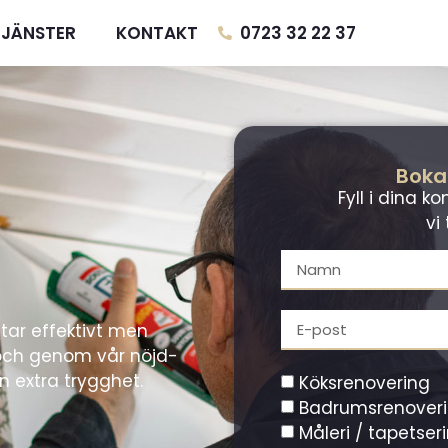
0723 32 22 37
TJÄNSTER
KONTAKT
Boka
Fyll i dina 
vi 
tar effektivt men
och genom vår nöjd-
n extra trygghet.
Köksrenovering
Badrumsrenover
Måleri / tapetser