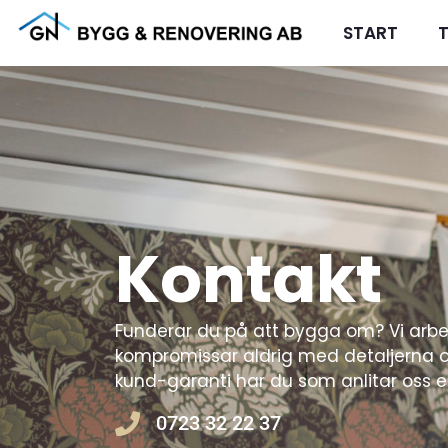
START
Kontakt
Funderar du på att bygga om? Vi arbe
kompromissar aldrig med detaljerna 
kund-garanti har du som anlitar oss e
0723 32 22 37