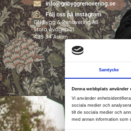
info@gnbyggrenovering.se
Följ oss på instagram
GN Bygg & Renovering AB
Stora Åvägen 21
436 34 Askim
Samtycke
Denna webbplats använder 
Vi använder enhetsidentifierar
sociala medier och analysera 
till de sociala medier och a
med annan information som du 