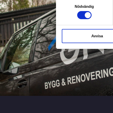
Samtyckesval
Nödvändig
Avvisa